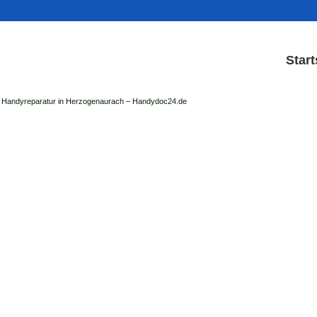
Start
Handyreparatur in Herzogenaurach – Handydoc24.de
Handy Reparatur & Displ
der Handydoc Herzogenaurach repariert: Ap
Handys mit Displaysc