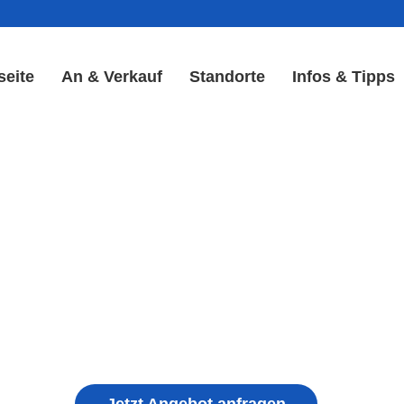
seite
An & Verkauf
Standorte
Infos & Tipps
ay Reparatur in Lindig | S
Akku Reparatur
ple iPhone, Samsung Galaxy, Huawei, Honor, 
haden, schwachen Akku, defekten Backcover