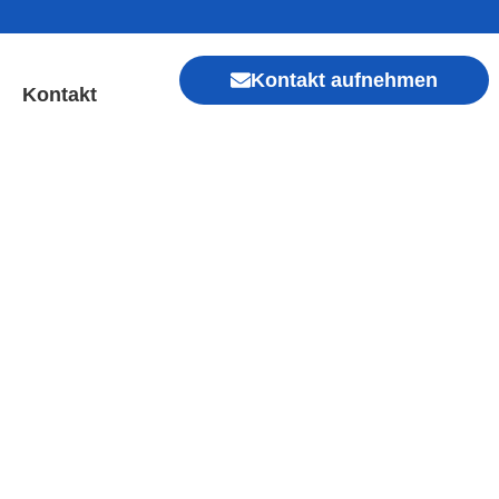
Kontakt aufnehmen
Kontakt
ofort Hilfe ✓ Display &
Xiaomi, Redmi, Vivo, Oppo, Sony, Motorola
, Kamera, Ladebuchse