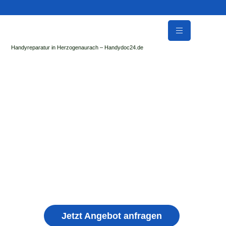
Handyreparatur in Herzogenaurach – Handydoc24.de
Handy Reparatur & Display Reparatur in
Liebenstein | Sofort Hilfe ✓ Display & Akku
Reparatur
der Handydoc Herzogenaurach repariert: Apple iPhone,
Samsung Galaxy, Huawei, Honor, Xiaomi, Redmi, Vivo,
Oppo, Sony, Motorola Handys mit Displayschaden,
schwachen Akku, defekten Backcover, Kamera,
Ladebuchse
Jetzt Angebot anfragen