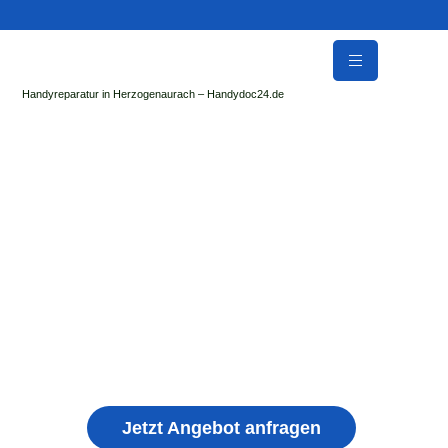
Handyreparatur in Herzogenaurach – Handydoc24.de
Handy Reparatur & Display Reparatur in
Lausnitz bei Neustadt an der Orla | Sofort Hilfe ✓
Display & Akku Reparatur
der Handydoc Herzogenaurach repariert: Apple iPhone,
Samsung Galaxy, Huawei, Honor, Xiaomi, Redmi, Vivo,
Oppo, Sony, Motorola Handys mit Displayschaden,
schwachen Akku, defekten Backcover, Kamera,
Ladebuchse
Jetzt Angebot anfragen