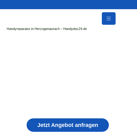
Handyreparatur in Herzogenaurach – Handydoc24.de
Handy Reparatur & Display Reparatur in Kuchen
| Sofort Hilfe ✓ Display & Akku Reparatur
der Handydoc Herzogenaurach repariert: Apple iPhone,
Samsung Galaxy, Huawei, Honor, Xiaomi, Redmi, Vivo,
Oppo, Sony, Motorola Handys mit Displayschaden,
schwachen Akku, defekten Backcover, Kamera,
Ladebuchse
Jetzt Angebot anfragen