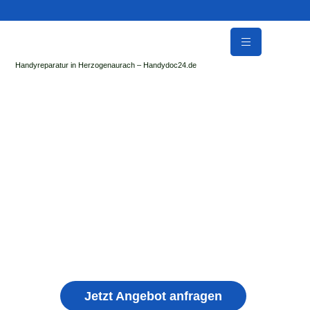
Handyreparatur in Herzogenaurach – Handydoc24.de
Handy Reparatur & Display Reparatur in
Kleinschmalkalden | Sofort Hilfe ✓ Display &
Akku Reparatur
der Handydoc Herzogenaurach repariert: Apple iPhone,
Samsung Galaxy, Huawei, Honor, Xiaomi, Redmi, Vivo,
Oppo, Sony, Motorola Handys mit Displayschaden,
schwachen Akku, defekten Backcover, Kamera,
Ladebuchse
Jetzt Angebot anfragen