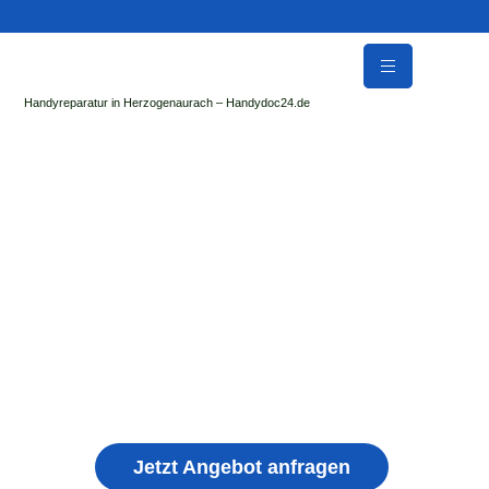
Handyreparatur in Herzogenaurach – Handydoc24.de
Handy Reparatur & Display Reparatur in
Jossgrund | Sofort Hilfe ✓ Display & Akku
Reparatur
der Handydoc Herzogenaurach repariert: Apple iPhone,
Samsung Galaxy, Huawei, Honor, Xiaomi, Redmi, Vivo,
Oppo, Sony, Motorola Handys mit Displayschaden,
schwachen Akku, defekten Backcover, Kamera,
Ladebuchse
Jetzt Angebot anfragen