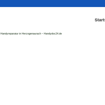
Start
Handyreparatur in Herzogenaurach – Handydoc24.de
Handy Reparatur & Display
✓
der Handydoc Herzogenaurach repariert: Ap
Handys mit Displaysc