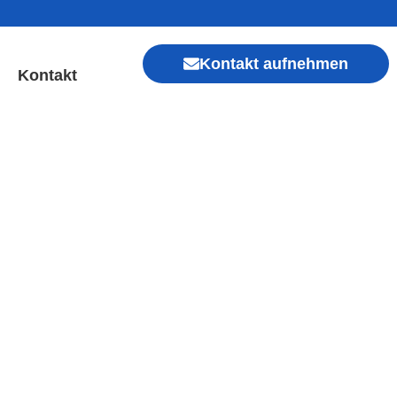
Kontakt aufnehmen
Kontakt
 der Aisch | Sofort Hilfe
r
Xiaomi, Redmi, Vivo, Oppo, Sony, Motorola
, Kamera, Ladebuchse