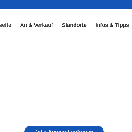
seite
An & Verkauf
Standorte
Infos & Tipps
 Reparatur in Höchstadt an
 Display & Akku Reparatu
ple iPhone, Samsung Galaxy, Huawei, Honor, 
haden, schwachen Akku, defekten Backcover