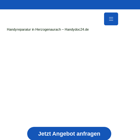
Handyreparatur in Herzogenaurach – Handydoc24.de
Handy Reparatur & Display Reparatur in
Hochdorf | Sofort Hilfe ✓ Display & Akku
Reparatur
der Handydoc Herzogenaurach repariert: Apple iPhone,
Samsung Galaxy, Huawei, Honor, Xiaomi, Redmi, Vivo,
Oppo, Sony, Motorola Handys mit Displayschaden,
schwachen Akku, defekten Backcover, Kamera,
Ladebuchse
Jetzt Angebot anfragen