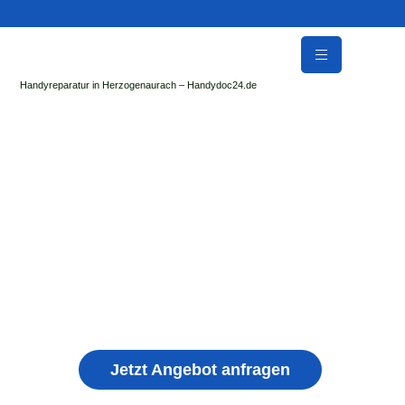
Handyreparatur in Herzogenaurach – Handydoc24.de
Handy Reparatur & Display Reparatur in Heßles |
Sofort Hilfe ✓ Display & Akku Reparatur
der Handydoc Herzogenaurach repariert: Apple iPhone,
Samsung Galaxy, Huawei, Honor, Xiaomi, Redmi, Vivo,
Oppo, Sony, Motorola Handys mit Displayschaden,
schwachen Akku, defekten Backcover, Kamera,
Ladebuchse
Jetzt Angebot anfragen