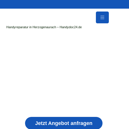
Handyreparatur in Herzogenaurach – Handydoc24.de
Handy Reparatur & Display Reparatur in
Hagenbüchach | Sofort Hilfe ✓ Display & Akku
Reparatur
der Handydoc Herzogenaurach repariert: Apple iPhone,
Samsung Galaxy, Huawei, Honor, Xiaomi, Redmi, Vivo,
Oppo, Sony, Motorola Handys mit Displayschaden,
schwachen Akku, defekten Backcover, Kamera,
Ladebuchse
Jetzt Angebot anfragen