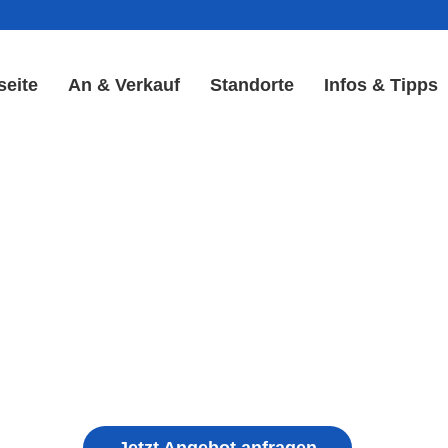
seite
An & Verkauf
Standorte
Infos & Tipps
 Reparatur in Gräfenhain |
Akku Reparatur
ple iPhone, Samsung Galaxy, Huawei, Honor, 
haden, schwachen Akku, defekten Backcover