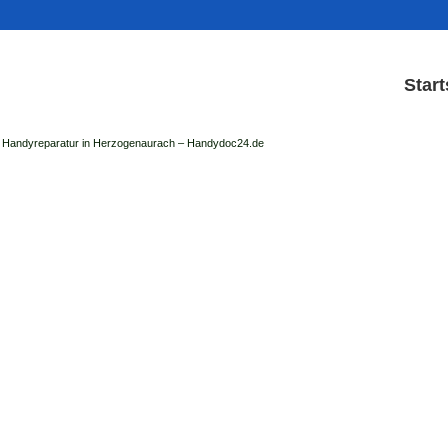
Start
Handyreparatur in Herzogenaurach – Handydoc24.de
Handy Reparatur & Display
der Handydoc Herzogenaurach repariert: Ap
Handys mit Displaysc