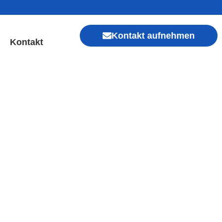
Kontakt aufnehmen
Kontakt
 Sofort Hilfe ✓ Display &
Xiaomi, Redmi, Vivo, Oppo, Sony, Motorola
, Kamera, Ladebuchse