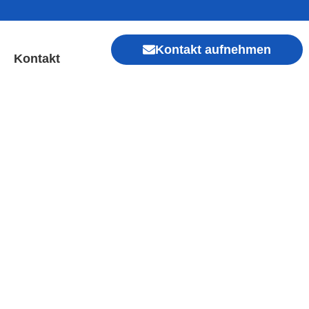
Kontakt aufnehmen
Kontakt
 Sofort Hilfe ✓ Display &
Xiaomi, Redmi, Vivo, Oppo, Sony, Motorola
, Kamera, Ladebuchse