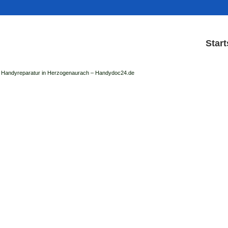
Start
Handyreparatur in Herzogenaurach – Handydoc24.de
Handy Reparatur & Display
der Handydoc Herzogenaurach repariert: Ap
Handys mit Displaysc