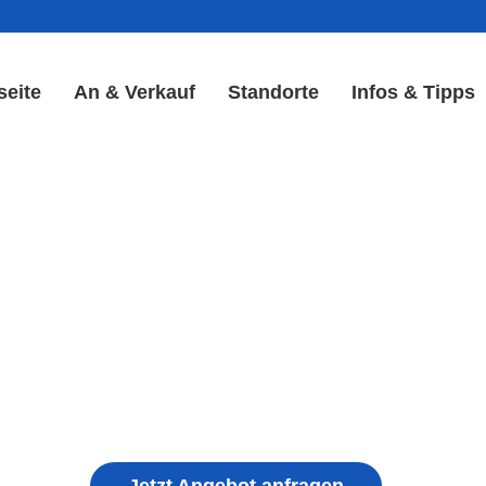
seite
An & Verkauf
Standorte
Infos & Tipps
 Reparatur in Goldisthal |
Akku Reparatur
ple iPhone, Samsung Galaxy, Huawei, Honor, 
haden, schwachen Akku, defekten Backcover