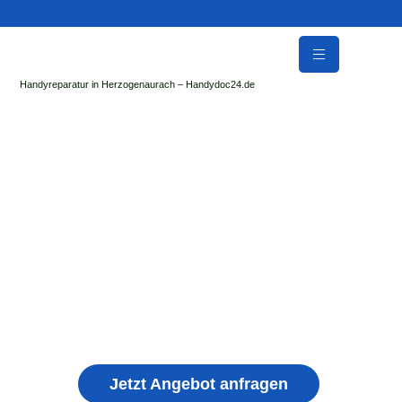
Handyreparatur in Herzogenaurach – Handydoc24.de
Handy Reparatur & Display Reparatur in
Giengen an der Brenz | Sofort Hilfe ✓ Display &
Akku Reparatur
der Handydoc Herzogenaurach repariert: Apple iPhone,
Samsung Galaxy, Huawei, Honor, Xiaomi, Redmi, Vivo,
Oppo, Sony, Motorola Handys mit Displayschaden,
schwachen Akku, defekten Backcover, Kamera,
Ladebuchse
Jetzt Angebot anfragen