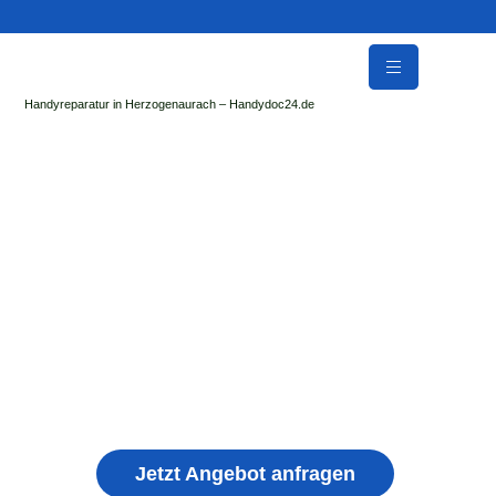
Handyreparatur in Herzogenaurach – Handydoc24.de
Handy Reparatur & Display Reparatur in
Georgenthal | Sofort Hilfe ✓ Display & Akku
Reparatur
der Handydoc Herzogenaurach repariert: Apple iPhone,
Samsung Galaxy, Huawei, Honor, Xiaomi, Redmi, Vivo,
Oppo, Sony, Motorola Handys mit Displayschaden,
schwachen Akku, defekten Backcover, Kamera,
Ladebuchse
Jetzt Angebot anfragen