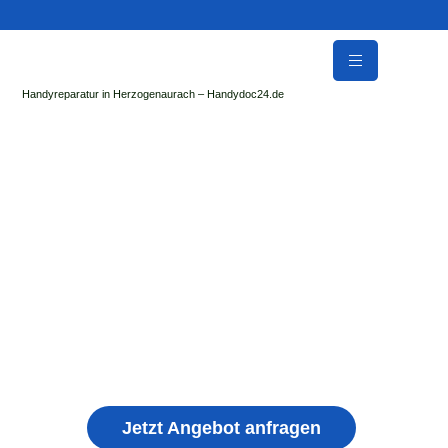
Handyreparatur in Herzogenaurach – Handydoc24.de
Handy Reparatur & Display Reparatur in
Gemmrigheim | Sofort Hilfe ✓ Display & Akku
Reparatur
der Handydoc Herzogenaurach repariert: Apple iPhone,
Samsung Galaxy, Huawei, Honor, Xiaomi, Redmi, Vivo,
Oppo, Sony, Motorola Handys mit Displayschaden,
schwachen Akku, defekten Backcover, Kamera,
Ladebuchse
Jetzt Angebot anfragen