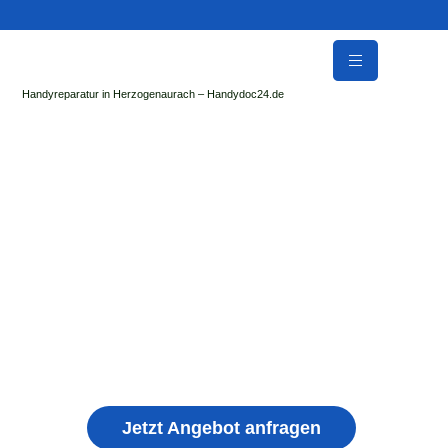
Handyreparatur in Herzogenaurach – Handydoc24.de
Handy Reparatur & Display Reparatur in
Freudenberg | Sofort Hilfe ✓ Display & Akku
Reparatur
der Handydoc Herzogenaurach repariert: Apple iPhone,
Samsung Galaxy, Huawei, Honor, Xiaomi, Redmi, Vivo,
Oppo, Sony, Motorola Handys mit Displayschaden,
schwachen Akku, defekten Backcover, Kamera,
Ladebuchse
Jetzt Angebot anfragen