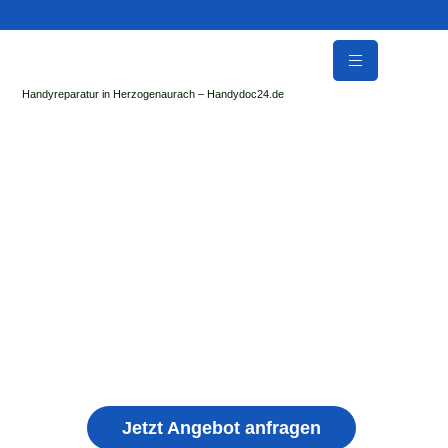
Handyreparatur in Herzogenaurach – Handydoc24.de
Handy Reparatur & Display Reparatur in
Erbenhausen | Sofort Hilfe ✓ Display & Akku
Reparatur
der Handydoc Herzogenaurach repariert: Apple iPhone,
Samsung Galaxy, Huawei, Honor, Xiaomi, Redmi, Vivo,
Oppo, Sony, Motorola Handys mit Displayschaden,
schwachen Akku, defekten Backcover, Kamera,
Ladebuchse
Jetzt Angebot anfragen