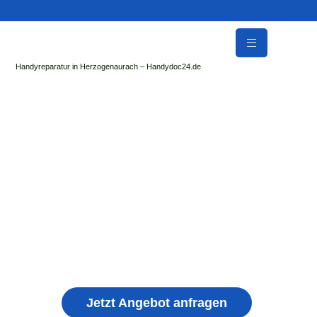
Handyreparatur in Herzogenaurach – Handydoc24.de
Handy Reparatur & Display Reparatur in
Drognitz | Sofort Hilfe ✓ Display & Akku
Reparatur
der Handydoc Herzogenaurach repariert: Apple iPhone,
Samsung Galaxy, Huawei, Honor, Xiaomi, Redmi, Vivo,
Oppo, Sony, Motorola Handys mit Displayschaden,
schwachen Akku, defekten Backcover, Kamera,
Ladebuchse
Jetzt Angebot anfragen