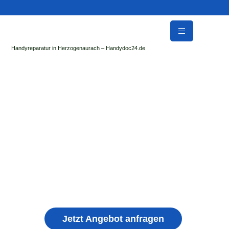
Handyreparatur in Herzogenaurach – Handydoc24.de
Handy Reparatur & Display Reparatur in
Burgebrach | Sofort Hilfe ✓ Display & Akku
Reparatur
der Handydoc Herzogenaurach repariert: Apple iPhone,
Samsung Galaxy, Huawei, Honor, Xiaomi, Redmi, Vivo,
Oppo, Sony, Motorola Handys mit Displayschaden,
schwachen Akku, defekten Backcover, Kamera,
Ladebuchse
Jetzt Angebot anfragen