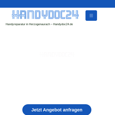
Handyreparatur in Herzogenaurach – Handydoc24.de
Handy Reparatur & Display Reparatur in
Bretzfeld | Sofort Hilfe ✓ Display & Akku
Reparatur
der Handydoc Herzogenaurach repariert: Apple iPhone,
Samsung Galaxy, Huawei, Honor, Xiaomi, Redmi, Vivo,
Oppo, Sony, Motorola Handys mit Displayschaden,
schwachen Akku, defekten Backcover, Kamera,
Ladebuchse
Jetzt Angebot anfragen