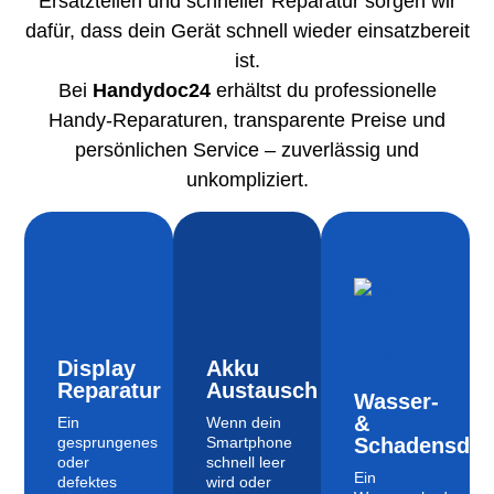
Ersatzteilen und schneller Reparatur sorgen wir
dafür, dass dein Gerät schnell wieder einsatzbereit
ist.
Bei
Handydoc24
erhältst du professionelle
Handy-Reparaturen, transparente Preise und
persönlichen Service – zuverlässig und
unkompliziert.
Display
Akku
Reparatur
Austausch
Wasser-
&
Ein
Wenn dein
gesprungenes
Smartphone
Schadensdia
oder
schnell leer
Ein
defektes
wird oder