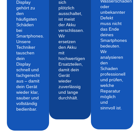
Wasserschaden
Display
sich
oder
gehört zu
plötzlich
unbekannter
den
ausschaltet,
Defekt
häufigsten
ist meist
muss nicht
Schäden
der Akku
das Ende
bei
verschlissen.
deines
Smartphones.
Wir
Smartphones
Unsere
ersetzen
bedeuten.
Techniker
den Akku
Wir
tauschen
mit
analysieren
dein
hochwertigen
den
Display
Ersatzteilen,
Schaden
schnell und
damit dein
professionell
fachgerecht
Gerät
und prüfen,
aus – damit
wieder
welche
dein Gerät
zuverlässig
Reparatur
wieder klar,
und lange
möglich
sauber und
durchhält.
und
vollständig
sinnvoll ist.
bedienbar.