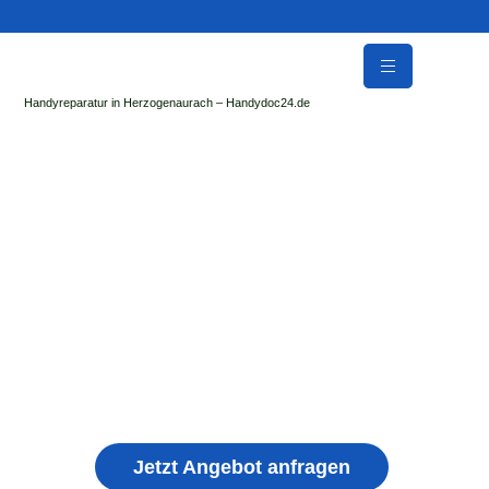
Handyreparatur in Herzogenaurach – Handydoc24.de
Handy Reparatur & Display Reparatur in
Brennberg | Sofort Hilfe ✓ Display & Akku
Reparatur
der Handydoc Herzogenaurach repariert: Apple iPhone,
Samsung Galaxy, Huawei, Honor, Xiaomi, Redmi, Vivo,
Oppo, Sony, Motorola Handys mit Displayschaden,
schwachen Akku, defekten Backcover, Kamera,
Ladebuchse
Jetzt Angebot anfragen