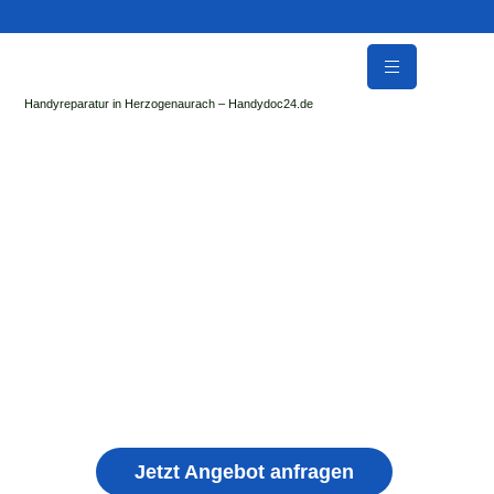
Handyreparatur in Herzogenaurach – Handydoc24.de
Handy Reparatur & Display Reparatur in
Böhmenkirch | Sofort Hilfe ✓ Display & Akku
Reparatur
der Handydoc Herzogenaurach repariert: Apple iPhone,
Samsung Galaxy, Huawei, Honor, Xiaomi, Redmi, Vivo,
Oppo, Sony, Motorola Handys mit Displayschaden,
schwachen Akku, defekten Backcover, Kamera,
Ladebuchse
Jetzt Angebot anfragen