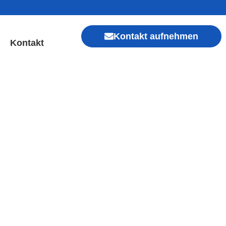
Kontakt aufnehmen
Kontakt
 | Sofort Hilfe ✓ Display
Xiaomi, Redmi, Vivo, Oppo, Sony, Motorola
, Kamera, Ladebuchse