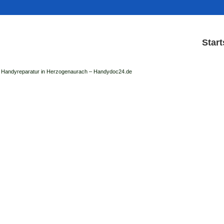
Start
Handyreparatur in Herzogenaurach – Handydoc24.de
Handy Reparatur & Display
der Handydoc Herzogenaurach repariert: Ap
Handys mit Displaysc