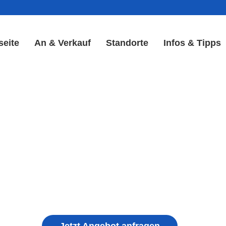
seite
An & Verkauf
Standorte
Infos & Tipps
 Reparatur in Blankenbach
& Akku Reparatur
ple iPhone, Samsung Galaxy, Huawei, Honor, 
haden, schwachen Akku, defekten Backcover