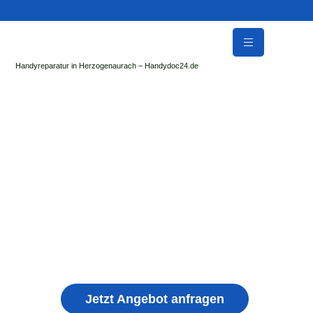
Handyreparatur in Herzogenaurach – Handydoc24.de
Handy Reparatur & Display Reparatur in
Bischofsheim an der Rhön | Sofort Hilfe ✓
Display & Akku Reparatur
der Handydoc Herzogenaurach repariert: Apple iPhone,
Samsung Galaxy, Huawei, Honor, Xiaomi, Redmi, Vivo,
Oppo, Sony, Motorola Handys mit Displayschaden,
schwachen Akku, defekten Backcover, Kamera,
Ladebuchse
Jetzt Angebot anfragen