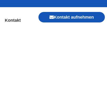
Kontakt aufnehmen
Kontakt
weiler | Sofort Hilfe ✓
Xiaomi, Redmi, Vivo, Oppo, Sony, Motorola
, Kamera, Ladebuchse