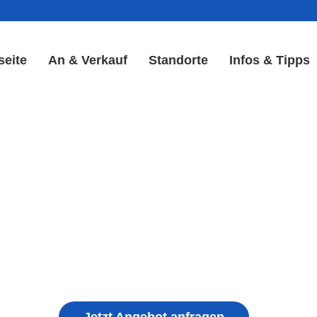
seite
An & Verkauf
Standorte
Infos & Tipps
ay Reparatur in Baltmanns
Display & Akku Reparatur
ple iPhone, Samsung Galaxy, Huawei, Honor, 
haden, schwachen Akku, defekten Backcover