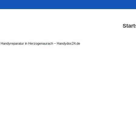
Start
Handyreparatur in Herzogenaurach – Handydoc24.de
Handy Reparatur & Displ
der Handydoc Herzogenaurach repariert: Ap
Handys mit Displaysc