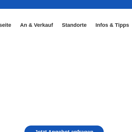
seite
An & Verkauf
Standorte
Infos & Tipps
lay Reparatur in Bad Wind
Display & Akku Reparatur
ple iPhone, Samsung Galaxy, Huawei, Honor, 
haden, schwachen Akku, defekten Backcover