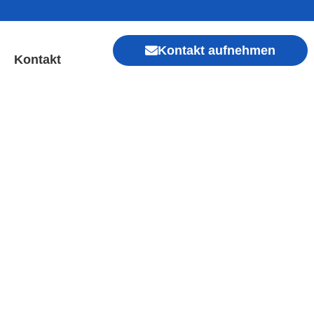
Kontakt aufnehmen
Kontakt
sheim | Sofort Hilfe ✓
Xiaomi, Redmi, Vivo, Oppo, Sony, Motorola
, Kamera, Ladebuchse