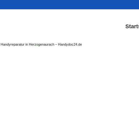
Start
Handyreparatur in Herzogenaurach – Handydoc24.de
Handy Reparatur & Disp
der Handydoc Herzogenaurach repariert: Ap
Handys mit Displaysc