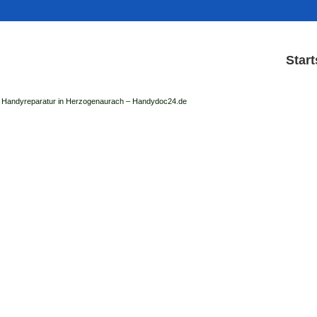
Start
Handyreparatur in Herzogenaurach – Handydoc24.de
Handy Reparatur & Dis
der Handydoc Herzogenaurach repariert: Ap
Handys mit Displaysc