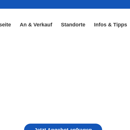
seite
An & Verkauf
Standorte
Infos & Tipps
play Reparatur in Bad Wim
Display & Akku Reparatur
ple iPhone, Samsung Galaxy, Huawei, Honor, 
haden, schwachen Akku, defekten Backcover