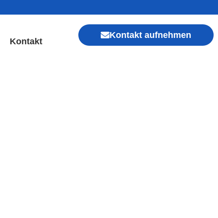
Kontakt aufnehmen
Kontakt
pfen | Sofort Hilfe ✓
Xiaomi, Redmi, Vivo, Oppo, Sony, Motorola
, Kamera, Ladebuchse