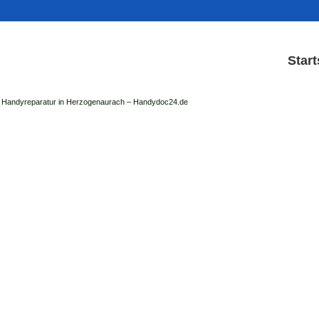
Start
Handyreparatur in Herzogenaurach – Handydoc24.de
Handy Reparatur & Disp
der Handydoc Herzogenaurach repariert: Ap
Handys mit Displaysc