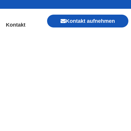
Kontakt aufnehmen
Kontakt
ingen | Sofort Hilfe ✓
Xiaomi, Redmi, Vivo, Oppo, Sony, Motorola
, Kamera, Ladebuchse