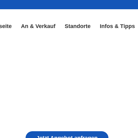
seite
An & Verkauf
Standorte
Infos & Tipps
lay Reparatur in Bad Kiss
Display & Akku Reparatur
ple iPhone, Samsung Galaxy, Huawei, Honor, 
haden, schwachen Akku, defekten Backcover