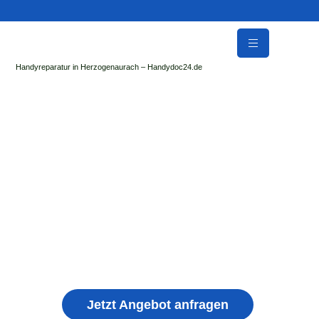
Handyreparatur in Herzogenaurach – Handydoc24.de
Handy Reparatur & Display Reparatur in Bad
Friedrichshall | Sofort Hilfe ✓ Display & Akku
Reparatur
der Handydoc Herzogenaurach repariert: Apple iPhone,
Samsung Galaxy, Huawei, Honor, Xiaomi, Redmi, Vivo,
Oppo, Sony, Motorola Handys mit Displayschaden,
schwachen Akku, defekten Backcover, Kamera,
Ladebuchse
Jetzt Angebot anfragen