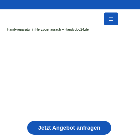
Handyreparatur in Herzogenaurach – Handydoc24.de
Handy Reparatur & Display Reparatur in Aspach
| Sofort Hilfe ✓ Display & Akku Reparatur
der Handydoc Herzogenaurach repariert: Apple iPhone,
Samsung Galaxy, Huawei, Honor, Xiaomi, Redmi, Vivo,
Oppo, Sony, Motorola Handys mit Displayschaden,
schwachen Akku, defekten Backcover, Kamera,
Ladebuchse
Jetzt Angebot anfragen