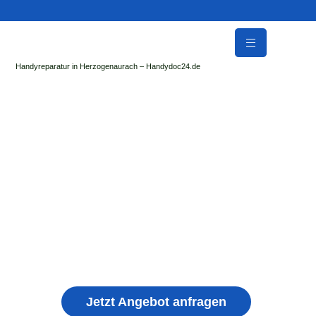
Handyreparatur in Herzogenaurach – Handydoc24.de
Handy Reparatur & Display Reparatur in
Apfelstädt | Sofort Hilfe ✓ Display & Akku
Reparatur
der Handydoc Herzogenaurach repariert: Apple iPhone,
Samsung Galaxy, Huawei, Honor, Xiaomi, Redmi, Vivo,
Oppo, Sony, Motorola Handys mit Displayschaden,
schwachen Akku, defekten Backcover, Kamera,
Ladebuchse
Jetzt Angebot anfragen