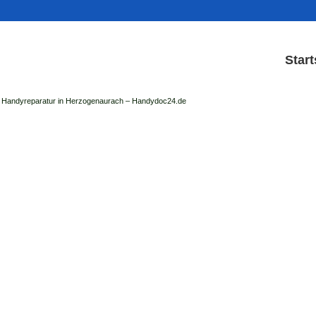
Start
Handyreparatur in Herzogenaurach – Handydoc24.de
Handy Reparatur & Displa
der Handydoc Herzogenaurach repariert: Ap
Handys mit Displaysc