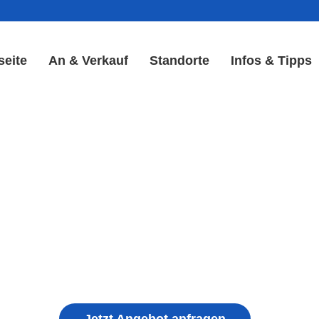
seite
An & Verkauf
Standorte
Infos & Tipps
y Reparatur in Adelsried |
Akku Reparatur
ple iPhone, Samsung Galaxy, Huawei, Honor, 
haden, schwachen Akku, defekten Backcover