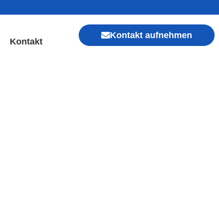
Kontakt aufnehmen
Kontakt
 Sofort Hilfe ✓ Display &
Xiaomi, Redmi, Vivo, Oppo, Sony, Motorola
, Kamera, Ladebuchse